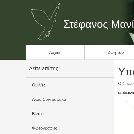
Στέφανος Μαν
Αρχική
Η Ζωή του
Δείτε επίσης:
Υπ
Ο Στέφ
Ομιλίες
επιδεικ
Άκου Συντροφάκο
Βίντεο
Φωτογραφίες