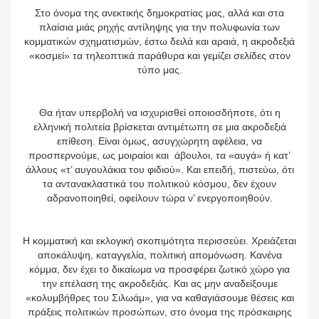
Στο όνομα της ανεκτικής δημοκρατίας μας, αλλά και στα
πλαίσια μιάς ρηχής αντίληψης για την πολυφωνία των
κομματικών σχηματισμών, έστω δειλά και αραιά, η ακροδεξιά
«κοσμεί» τα τηλεοπτικά παράθυρα και γεμίζει σελίδες στον
τύπο μας.
Θα ήταν υπερβολή να ισχυρισθεί οποιοσδήποτε, ότι η
ελληνική πολιτεία βρίσκεται αντιμέτωπη σε μια ακροδεξιά
επίθεση. Είναι όμως, ασυγχώρητη αφέλεια, να
προσπερνούμε, ως μοιραίοι και άβουλοι, τα «αυγά» ή κατ’
άλλους «τ’ αυγουλάκια του φιδιού». Και επειδή, πιστεύω, ότι
τα αντανακλαστικά του πολιτικού κόσμου, δεν έχουν
αδρανοποιηθεί, οφείλουν τώρα ν’ ενεργοποιηθούν.
Η κομματική και εκλογική σκοπιμότητα περισσεύει. Χρειάζεται
αποκάλυψη, καταγγελία, πολιτική απομόνωση. Κανένα
κόμμα, δεν έχει το δικαίωμα να προσφέρει ζωτικό χώρο για
την επέλαση της ακροδεξιάς. Και ας μην αναδείξουμε
«κολυμβήθρες του Σιλωάμ», για να καθαγιάσουμε θέσεις και
πράξεις πολιτικών προσώπων, στο όνομα της πρόσκαιρης