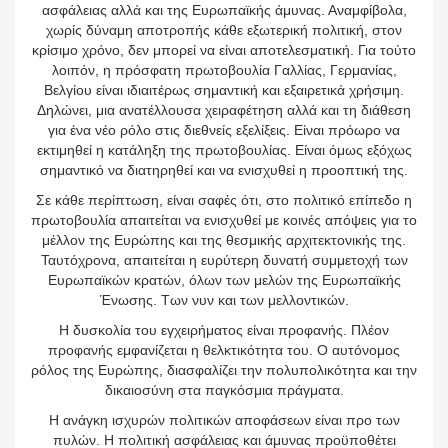
ασφάλειας αλλά και της Ευρωπαϊκής άμυνας. Αναμφίβολα,
χωρίς δύναμη αποτροπής κάθε εξωτερική πολιτική, στον
κρίσιμο χρόνο, δεν μπορεί να είναι αποτελεσματική. Για τούτο
λοιπόν, η πρόσφατη πρωτοβουλία Γαλλίας, Γερμανίας,
Βελγίου είναι ιδιαιτέρως σημαντική και εξαιρετικά χρήσιμη.
Δηλώνει, μια ανατέλλουσα χειραφέτηση αλλά και τη διάθεση
για ένα νέο ρόλο στις διεθνείς εξελίξεις. Είναι πρόωρο να
εκτιμηθεί η κατάληξη της πρωτοβουλίας. Είναι όμως εξόχως
σημαντικό να διατηρηθεί και να ενισχυθεί η προοπτική της.
Σε κάθε περίπτωση, είναι σαφές ότι, στο πολιτικό επίπεδο η
πρωτοβουλία απαιτείται να ενισχυθεί με κοινές απόψεις για το
μέλλον της Ευρώπης και της θεσμικής αρχιτεκτονικής της.
Ταυτόχρονα, απαιτείται η ευρύτερη δυνατή συμμετοχή των
Ευρωπαϊκών κρατών, όλων των μελών της Ευρωπαϊκής
Ένωσης. Των νυν και των μελλοντικών.
Η δυσκολία του εγχειρήματος είναι προφανής. Πλέον
προφανής εμφανίζεται η θελκτικότητα του. Ο αυτόνομος
ρόλος της Ευρώπης, διασφαλίζει την πολυπολικότητα και την
δικαιοσύνη στα παγκόσμια πράγματα.
Η ανάγκη ισχυρών πολιτικών αποφάσεων είναι προ των
πυλών. Η πολιτική ασφάλειας και άμυνας προϋποθέτει