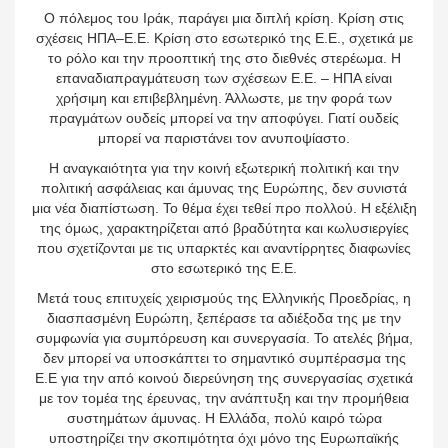
Ο πόλεμος του Ιράκ, παράγει μια διπλή κρίση. Κρίση στις
σχέσεις ΗΠΑ–Ε.Ε. Κρίση στο εσωτερικό της Ε.Ε., σχετικά με
το ρόλο και την προοπτική της στο διεθνές στερέωμα. Η
επαναδιαπραγμάτευση των σχέσεων Ε.Ε. – ΗΠΑ είναι
χρήσιμη και επιβεβλημένη. Άλλωστε, με την φορά των
πραγμάτων ουδείς μπορεί να την αποφύγει. Γιατί ουδείς
μπορεί να παριστάνει τον ανυποψίαστο.
Η αναγκαιότητα για την κοινή εξωτερική πολιτική και την
πολιτική ασφάλειας και άμυνας της Ευρώπης, δεν συνιστά
μια νέα διαπίστωση. Το θέμα έχει τεθεί προ πολλού. Η εξέλιξη
της όμως, χαρακτηρίζεται από βραδύτητα και κωλυσιεργίες
που σχετίζονται με τις υπαρκτές και αναντίρρητες διαφωνίες
στο εσωτερικό της Ε.Ε.
Μετά τους επιτυχείς χειρισμούς της Ελληνικής Προεδρίας, η
διασπασμένη Ευρώπη, ξεπέρασε τα αδιέξοδα της με την
συμφωνία για συμπόρευση και συνεργασία. Το ατελές βήμα,
δεν μπορεί να υποσκάπτει το σημαντικό συμπέρασμα της
Ε.Ε για την από κοινού διερεύνηση της συνεργασίας σχετικά
με τον τομέα της έρευνας, την ανάπτυξη και την προμήθεια
συστημάτων άμυνας. Η Ελλάδα, πολύ καιρό τώρα
υποστηρίζει την σκοπιμότητα όχι μόνο της Ευρωπαϊκής