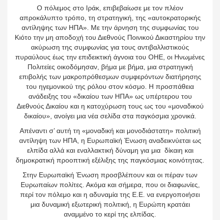
Ο πόλεμος στο Ιράκ, επιβεβαίωσε με τον πλέον
απροκάλυπτο τρόπο, τη στρατηγική, της «αυτοκρατορικής
αντίληψης των ΗΠΑ». Με την άρνηση της συμφωνίας του
Κιότο την μη αποδοχή του Διεθνούς Ποινικού Δικαστηρίου την
ακύρωση της συμφωνίας για τους αντιβαλλιστικούς
πυραύλους έως την επιδεικτική άγνοια του ΟΗΕ, οι Ηνωμένες
Πολιτείες οικοδόμησαν, βήμα με βήμα, μια στρατηγική
επιβολής των μακροπρόθεσμων συμφερόντων διατήρησης
του ηγεμονικού της ρόλου στον κόσμο. Η προσπάθεια
ανάδειξης του «δικαίου των ΗΠΑ» ως υπέρτερου του
Διεθνούς Δικαίου και η κατοχύρωση τους ως του «μοναδικού
δικαίου», ανοίγει μια νέα σελίδα στα παγκόσμια χρονικά.
Απέναντι σ’ αυτή τη «μοναδική και μονοδιάστατη» πολιτική
αντίληψη των ΗΠΑ, η Ευρωπαϊκή Ένωση αναδεικνύεται ως
ελπίδα αλλά και εναλλακτική δύναμη για μια δίκαιη και
δημοκρατική προοπτική εξέλιξης της παγκόσμιας κοινότητας.
Στην Ευρωπαϊκή Ένωση προσβλέπουν και οι πέραν των
Ευρωπαίων πολίτες. Ακόμα και σήμερα, που οι διαφωνίες,
περί τον πόλεμο και η αδυναμία της Ε.Ε. να ενεργοποιήσει
μια δυναμική εξωτερική πολιτική, η Ευρώπη κρατάει
αναμμένο το κερί της ελπίδας.